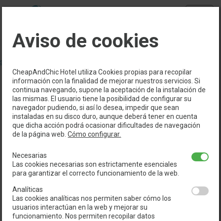
Menu
Aviso de cookies
Reserva directamente con nosotros y aprovéchate de las
siguientes ventajas
>
CheapAndChic Hotel utiliza Cookies propias para recopilar
SAL
información con la finalidad de mejorar nuestros servicios. Si
continua navegando, supone la aceptación de la instalación de
HABITACIÓN DOBLE
las mismas. El usuario tiene la posibilidad de configurar su
navegador pudiendo, si así lo desea, impedir que sean
instaladas en su disco duro, aunque deberá tener en cuenta
que dicha acción podrá ocasionar dificultades de navegación
de la página web.
Cómo configurar.
Necesarias
Las cookies necesarias son estrictamente esenciales
para garantizar el correcto funcionamiento de la web.
Analíticas
Las cookies analíticas nos permiten saber cómo los
usuarios interactúan en la web y mejorar su
funcionamiento. Nos permiten recopilar datos