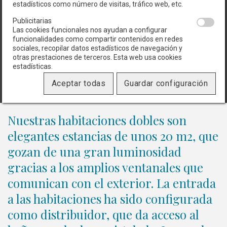
estadísticos como número de visitas, tráfico web, etc.
Publicitarias
Las cookies funcionales nos ayudan a configurar
funcionalidades como compartir contenidos en redes
sociales, recopilar datos estadísticos de navegación y
Sazona tus vacaciones con
otras prestaciones de terceros. Esta web usa cookies
estadísticas.
experiencias y actividades en plena
Aceptar todas
Guardar configuración
naturaleza.
Nuestras habitaciones dobles son
elegantes estancias de unos 20 m2, que
gozan de una gran luminosidad
gracias a los amplios ventanales que
comunican con el exterior. La entrada
a las habitaciones ha sido configurada
como distribuidor, que da acceso al